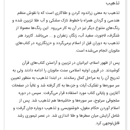
تذهيب
تذهيب به معنی زراندود کردن و طلاکاری است که با نقوش منظم
هندسی و گردان همراه با خطوط نازک مشکی و آب طلا تزيين شده و
رنگ‌های متنوع ديگر نيز در آن به کار می‌رود. اين رنگ‌ها معمولا از
شنگرف، لاجورد، سفيد آب، زنگار، زعفران و ... می‌باشد. کاربرد هنر
تذهيب به دوران قبل از اسلام برمی‌گردد و «زرنگاری» در کتاب‌های
مانويان انجام می‌شده است.
پس از ظهور اسلام، ايرانيان در تزيين و آراستن کتاب‌های قرآن
کوشيدند. در قرون اوليه اسلامی سنت مانويان را ادامه دادند ولی به
تدريج آن را به مراحل کمال رساندند. در ابتدا تذهيب به منظور تعيين
سر سوره‌ها و تفکيک آيات و جزءها به کار گرفته شد و غالباً در صفحات
آغازین و پایانی کتاب مورد استفاده قرار می‌گرفت. سپس در دوره
سلجوقی سرلوح، سر سوره‌ها و حاشيه‌ها هم تذهيب شد. پس از
اسلام آوردن حکام مغول، خوشنويسی و تذهيب دوباره جان گرفت و
شامل آرايش ميان سطرها و طلا اندازی شد. در عصر تيموری رشد
قابل‌توجهی کرد.