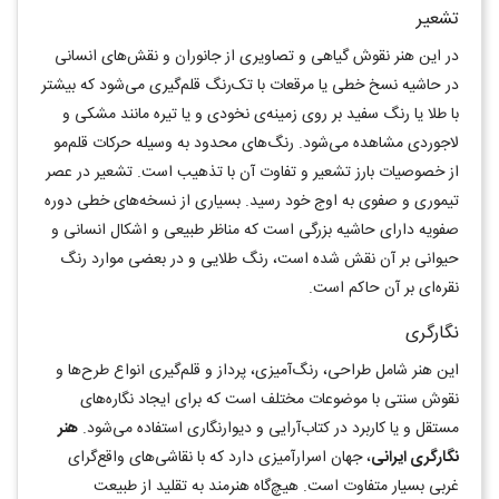
تشعير
در اين هنر نقوش گياهی و تصاويری از جانوران و نقش‌های انسانی
در حاشيه نسخ خطی يا مرقعات با تک‌رنگ قلم‌گیری می‌شود که بيشتر
با طلا يا رنگ سفيد بر روی زمينه‌ی نخودی و يا تيره مانند مشکی و
لاجوردی مشاهده می‌شود. رنگ‌های محدود به وسيله حرکات قلم‌مو
از خصوصيات بارز تشعير و تفاوت آن با تذهيب است. تشعير در عصر
تيموری و صفوی به اوج خود رسيد. بسياری از نسخه‌های خطی دوره
صفويه دارای حاشيه بزرگی است که مناظر طبيعی و اشکال انسانی و
حيوانی بر آن نقش شده است، رنگ طلايی و در بعضی موارد رنگ
نقره‌ای بر آن حاکم است.
نگارگری
اين هنر شامل طراحی، رنگ‌آمیزی، پرداز و قلم‌گیری انواع طرح‌ها و
نقوش سنتی با موضوعات مختلف است که برای ايجاد نگاره‌های
مستقل و يا کاربرد در کتاب‌آرایی و ديوارنگاری استفاده می‌شود.
هنر
نگارگری ايرانی
، جهان اسرارآميزی دارد که با نقاشی‌های واقع‌گرای
غربی بسيار متفاوت است. هیچ‌گاه هنرمند به تقليد از طبيعت