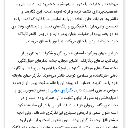
نپرداخته و حقيقت را بدون سایه‌روشن، حجم‌پردازی، عمق‌نمایی و
شخصیت‌پردازی کشف کرده و ارائه نموده است. اين نگاره‌ها و
نقاشی‌ها جزئيات خارق‌العاده‌ای را به نمايش می‌گذارد که آدمی را به
تحسين وامی‌دارد. با قلم‌گیری و رنگ‌های تخت و درخشان، وفاداری
به دو بعد، پرده از حقيقت پنهان برمی‌دارد و در پس ظاهر تابناک
خود، جاودانه بودن را خلق می‌کند؛ زيرا نور را مطلق می‌بیند.
در اين جهان رمزآلود، آسمان طلايی، گل و شکوفه، درختان پر از
پرندگان، بناهای رنگارنگ، اشيای مجلل، چشم‌اندازهای خیال‌انگیز،
تخته سنگ‌های مرجانی، آدم‌های کوچک با لباس‌های پرنقش و نگار با
دقتی خارقالعاده بر سطحی کوچک ظاهر می‌شوند. نگارگر جهان عارفانه
خود را می‌آفریند. فضايی که پيوند آن با عالم ملکوت بيش از توجه به
حواس ظاهری اهميت دارد.
نگارگری
ايرانی
در نقش تصويرسازی و
اعتباربخشی به متن از اوايل کتابت با آن همراه بوده است و در
نخستين نگاه می‌توان بازتاب ادبيات فارسی را در آن مشاهده کرد.
البته متون علمی و تاریخی بسیاری نیز نگارگری شده‌اند، ولی آنچه
بيشتر قابل‌توجه نگارگران بوده، متون شعری است و از ميان آن‌ها
شاهنامه فردوسی يشتر از همه موردتوجه و هنرنمايی هنرمندان نگارگر