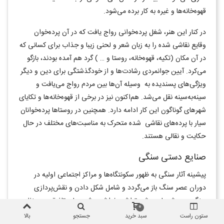
قهوه‌خانه‌ها و غيره به کار برده می‌شود.
در کنار اين هنر، شغل پرده‌خوانی رواج يافت که در آن پرده‌خوان
وقايع نقاشی شده را به زبان شعر و لحنی زيبا و جذاب برای کسانی که
در آن مکان (تکيه، قهوه‌خانه، روستا و … ) گرد هم آمده بودند، بازگو
می‌کرد. آيين جوانمردی رشادت‌ها و از خودگذشتگی برای دين و ديگر
ویژگی‌های پسنديده به وسيله آن‌ها بين مردم رواج می‌یافت و
سینه‌به‌سینه نقل می‌شد. هم‌اکنون نيز در برخی از قهوه‌خانه‌ها و تکايای
شهرهای گوناگون اين کار ادامه دارد. همچنين در روستاها پرده‌خوانان
سيار با پرده‌های نقاشی شده متحرک به مناسبت‌های مختلف در حال
حکايت و نقالی هستند.
صنایع دستی سنگی
پيشينه آثار سنگی به ظهور سکونتگاه‌ها و مراکز اجتماعی اوليه در
دوران عصر سنگ باز می‌گردد و شامل شکل دادن و نقش‌پردازی
سنگ به روش‌های برش، تراش، خراش و شیوه‌های تلفيقی به منظور
0
ساخت و تزيين اشياء با ابزارهای مختلف می‌شود. اين هنر در طول
ستون راست
سبد خرید
جستجو
بالا