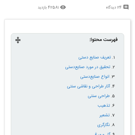
24 دیدگاه
42581 بازدید
remove_red_eye
comment
فهرست محتوا:
compress
تعریف صنایع دستی
تحقیق در مورد صنایع‌دستی
انواع صنایع‌دستی
آثار طراحی و نقاشی سنتی
طراحی سنتی
تذهيب
تشعير
نگارگری
گل و مرغ