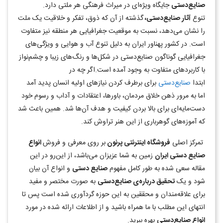
صنایع‌دستی
جايگاه ویژه‌ای در ميراث فرهنگی هر ملتی دارد.
تنوع
آثار صنایع‌دستی،
گذشته
از آن که ذوق، تفکر و خلاقيت يک ملت
را نشان می‌دهد، نسبت به موقعيت جغرافيايی هر منطقه نيز
متفاوت
است. در کشور پهناور ايران به دليل تنوع آب و هوايی و ویژگی‌های
جغرافيايی گوناگون
صنایع‌دستی در شکل‌ها و رنگ‌های زيبا و چشم‌نواز
با کاربردهای متفاوت به وجود آمده است.اگر چه
در
ابتدا
صنایع‌دستی
برای برطرف کردن نيازهای اوليه انسان پديد آمد
اما به مرور ذهن خلاق مردمان،
باورها، اعتقادات و آداب و رسوم خود
دست
مایه‌ای برای بالا بردن کيفيت و هدف آن‌ها شد. همين باعث
شد
که آموزه‌های گوهرباری از اين هنر تراوش کند.
تمرکز اصلی
فروشگاه اینترنتی پرنون
بر روی معرفی و فروش
انواع
صنایع دستی ایران
زمین به شما عزیزان می‌باشد، از این‌رو در این
مقاله سعی شده به طور کامل مفهوم
صنایع دستی
و انواع آن بیان
شود و یک
تحقیق درباره‌ی صنایع‌دستی
به صورت مختصر و مفید
برای علاقه‌مندان و محققین به این حوزه گردآوری شده است پس تا
انتهای این مطلب با ما همراه باشید و از اطلاعات ارائه شده در مورد
انواع صنایع‌دستی
بهره ببرید.