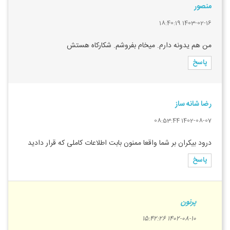
منصور
1403-02-16 18:40:19
من هم یدونه دارم. میخام بفروشم. شکارکاه هستش
پاسخ
رضا شانه ساز
1402-08-07 08:53:44
درود بیکران بر شما واقعا ممنون بابت اطلاعات کاملی که قرار دادید
پاسخ
پرنون
1402-08-10 15:42:26