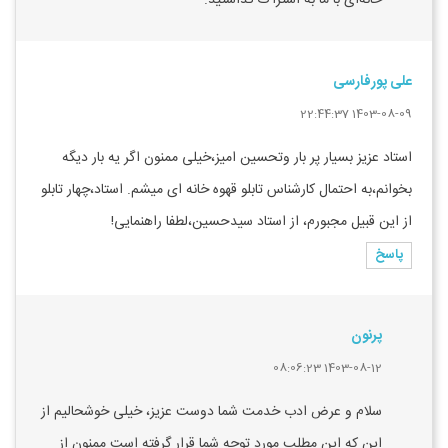
خانه‌ای با ما به اشتراک گذاشتید.
علی پورفارسی
1403-08-09 22:44:37
استاد عزیز بسیار پر بار وتحسین امیز،خیلی ممنون اگر یه بار دیگه
بخوانم،به احتمال کارشناس تابلو قهوه خانه ای میشم. استاد،چهار تابلو
از این قبیل مجبورم، از استاد سیدحسین،لطفا راهنمایی!
پاسخ
پرنون
1403-08-12 08:06:23
سلام و عرض ادب خدمت شما دوست عزیز، خیلی خوشحالیم از
این که این مطلب مورد توجه شما قرار گرفته است ممنون از