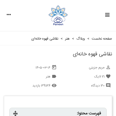
صفحه نخست
>
وبلاگ
>
هنر
>
نقاشی قهوه خانه‌ای
نقاشی قهوه خانه‌ای
مریم جزینی
today
perm_identity
1405-03-16
21
لایک
هنر
label
favorite
30 دیدگاه
39136 بازدید
remove_red_eye
comment
فهرست محتوا:
compress