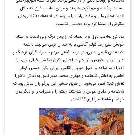
شاهنامه و روایات دینی را در کاشی‌پز خانه‌اش به تکیه منوچهر خانی
مساعد و آماده و مهیا کرد. هنرمند و مردی صاحب ذوق که جلال
اندیشه‌های ملی و مذهبی‌اش را می‌شد در قطعه‌قطعه کاشی‌های
منقوش او تماشا کرد و به تحسین نشست.
مردانی صاحب ذوق و با اعتقاد که از پس مرگ ولی نعمت و استاد
خویش علی رضا قوللر آغاسی پا به میدان رزمی می‌نهند با همه
نشانه‌های قیامی هنری، در عرصه آشتی مردم با میراث‌گران فرهنگ و
هنر سرزمین خویش، آن هم در احیای دگرباره نقاشی خیالی‌سازی با
احترام به قواعد و اصول دیرپای نقاشی ایرانی یکی حسین قوللر
آغاسی به نقاش شاهنامه و دیگری محمد مدبر نامور به نقاش عاشورا،
نقاش کربلا شهره می‌شود. از طریق نقاشی این بزرگواران نقاش بود که
شاهنامه را دانای طوس را شناختند رستم را و سهراب را و دیگر یلان
خوشنام شاهنامه را ارج گذاشتند.