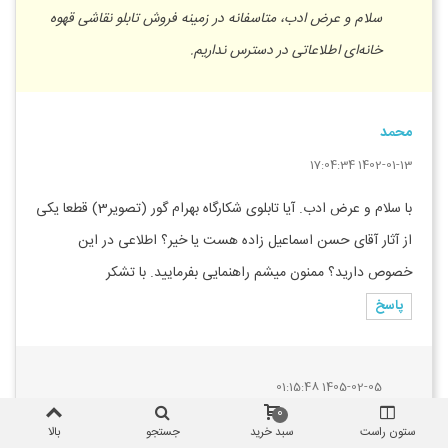
سلام و عرض ادب، متاسفانه در زمینه فروش تابلو نقاشی قهوه
خانه‌ای اطلاعاتی در دسترس نداریم.
محمد
1402-01-13 17:04:34
با سلام و عرض ادب. آیا تابلوی شکارگاه بهرام گور (تصویر3) قطعا یکی
از آثار آقای حسن اسماعیل زاده هست یا خیر؟ اطلاعی در این
خصوص دارید؟ ممنون میشم راهنمایی بفرمایید. با تشکر
پاسخ
1405-02-05 01:15:48
0
بله تین عکس مربوط به استاد اسمعیل‌زاده هستش
ستون راست
سبد خرید
جستجو
بالا