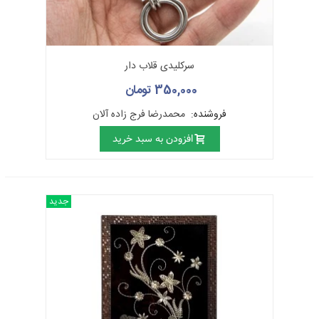
نمی‌گیرد.
بدنه‌ها و زیرساخت‌ها باید دارای سطحی صاف و صیقلی بوده و نباید
بر روی آن‌ها اثرات جوشکاری، لحیم‌کاری و نیز اتصالات به صورتی
سرکلیدی قلاب دار
مشهود موجود باشد.
350,000 تومان
وجود تعادل، تقارن و ایستایی کافی در ظروف و بدنه امری حتمی
فروشنده:
محمدرضا فرج زاده آلان
است.
افزودن به سبد خرید
در تولید محصول، هر چه از فلز گران‌بهاتر یا از آلیاژ مرغوب‌تر یا مواد
اولیه‌ی با کیفیت مطلوب‌تر استفاده شده باشد، ارزش و کیفیت کار
بالاتر می‌رود.
جدید
از آنجا که چکش‌کاری و تهیه‌ی زیرکار مناسب، حرفه‌ای کاملا هنری
است لذا بخش مهمی از ارزش، کیفیت و قیمت نیز به کارِ هنرمندانه‌ی
هنرمندِ چکش‌کار و ظرافت‌کاری و مهارت او برمی‌گردد.
وجود ضربات ظریف و هنرمندانه و کیفیت مطلوب محصول یا
زیرساخت، نشان از ارزش هنری کار دارد.