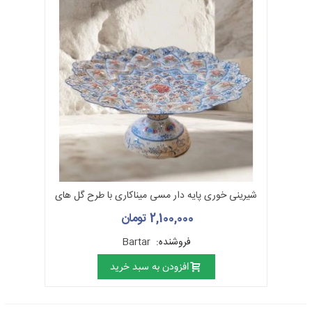
1- هر چه طرح اجرایی با ظرافت بیشتری همراه بوده و هنرمند با جزئیات
بیشتری در کار حکاکی پرداخته باشد، ارزش کار بالاتر می‌رود.
2- استفاده از طرح‌ها و نقوش جدید و ابتکاری به ویژه استفاده از طرح‌های
صورت و نگارگری در کار، به کار حاکی اعتبار بیشتری می‌بخشد.
3- نداشتن تکرار در طرح‌ها و نقوش، ارزش کار را بالاتر می‌برد.
4- اجرای دقیق طرح و نقش در فضای کاری مشخص شده برای حکاکی از
اهمیت زیادی برخوردار است.
5- اگر چه نوع مواد اولیه‌ی زیرساخت (به ویژه اگر فلزات گران‌بها باشد) ارزش
کار را بالا می‌برد اما ارزش واقعی کار به ظرافت کارِ حکاکی و اجرای هنرمندانه
طرح‌ها و نقوش بر سطح کار مربوط می‌شود.
شیرینی خوری پایه دار مسی میناکاری با طرح گل های
ختایی
6- چنانچه برای گویاتر ساختن طرح‌ها و نقوش، استفاده از دوده یا واکس
2,100,000 تومان
مخصوص ضرورت یابد، می‌بایست این کار با دقت کافی بدون آن که به مرور
زمان اثر دوده یا واکس از بین برود یا اثر آن در تماس با دست مشاهده شود،
فروشنده:
Bartar
صورت پذیرد.
افزودن به سبد خرید
7- از آنجا که زیرساخت مناسب و با کیفیت، شرط اصلی برای انجام و ارائه‌ی
یک کار قلمزنی با کیفیت بالای هنری است، لذا زیرساخت انتخابی برای
قلمزنی می‌بایست کاملا بی عیب و نقص بوده، دارای ناخالصی نباشد و فاقد