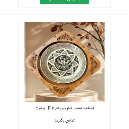
و نقش ساخته می‌شود و بر روی قالبی که اطراف آن با موم پوشش داده شده
است به هم اتصال و لحیم می‌شود تا ظرف و شیء موردنظر بر اساس فرم
موردنظر ساخته شود.
مراکز مهم ملیله‌کاری شهرهای زنجان، اصفهان، تبریز، تهران و اردبیل است. در
رابطه با تشخیص یک اثر ملیله‌ی خوب و با ارزش هنری رعایت نکات زیر
ضروری است:
عیار طلا و نقره مصرفی باید حداکثر انتخاب شود و جز برای
قسمت‌های ریختگی (نظیر پایه‌ی ظروف و دسته‌ی آن‌ها) باید دارای
بالاترین عیار ممکن باشد.
هر چه نگاره‌ها مفصل‌تر بوده و با جزئیات بیشتری همراه باشد، از
طرح‌های ابتکاری بیشتری در ساخت ملیله استفاده شود، ارزش کار بالاتر
می‌رود.
قسمت‌های لحیم‌کاری شده باید به گونه‌ای پرداخت و پولیش شود
بشقاب مسی قلم زنی طرح گل و مرغ
که قابل رؤیت نباشد.
تماس بگیرید
محصولات ملیله باید دارای تقارن و تعادل کافی بوده و اصول