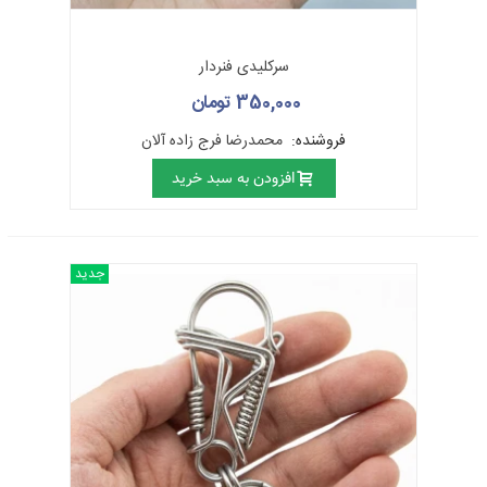
زیر را مدنظر قرار دارد:
در تهیه‌ی زیرساخت‌ها یا محصولات ساده‌ی فلزی (که بر روی آن‌ها
سرکلیدی فنردار
حکاکی، قلمزنی و غیره انجام نمی‌شود) باید توجه داشت که استفاده از
350,000 تومان
مواد اولیه‌ی مرغوب شرط اصلی بوده و ورقه یا گرده‌ی فلزی مورد
فروشنده:
محمدرضا فرج زاده آلان
استفاده باید عاری از هرگونه ضایعات و ناصافی بوده و ضمنا مواد
افزودن به سبد خرید
ناخالص نیز در حداقل ممکن باشد.
در مورد آلیاژها مثلا در مورد آلیاژ برنج که از مس و روی به دست
می‌آید، مفرغ که از مس و قلع حاصل می‌شود و نیز آلیاژ ورشو که از
جدید
مس، نیکل و روی حاصل می‌آید نیز رعایت درصدهای مناسب از دو یا
چند فلز مورد لزوم امری جدی است.
زیرساخت‌ها یا محصولات ساده فلزی باید حتما به روش چکش‌کاری
ساخته و پرداخته شده باشد و اثر ضربات چکش بر روی قسمت‌های
مختلف بدنه نیز باید به وضوح دیده شود. محصولات ساده فلزی که
شیوه‌ی پرسی فراهم می‌آید در مجموعه‌ی
صنایع‌دستی فلزی
قرار