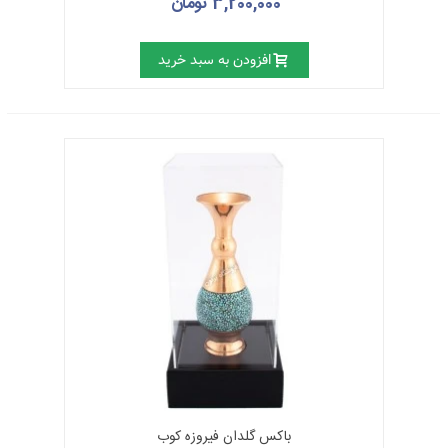
3,200,000 تومان
میناکاری
هنر تزئین فلزات با مواد رنگین مات یا شفاف با کمک
گرفتن از آتش است. میناکاری کلیه‌ی مصنوعاتی از جنس طلا،
نقره، مس، برنج و برنز که به وسیله‌ی لعاب سفید یا رنگی پوشیده
افزودن به سبد خرید
شده و با رنگ‌های مختلف، خطوط نقوشی توسط دست بر روی
آن‌ها ایجاد شده باشد در زمره‌ی
صنایع‌دستی میناکاری
است.
مینای زمینه برجسته
: روشی در میناکاری است به این صورت که
نگاره‌ها و خطوط موردنظر را بر روی شیء حک کرده و سپس
شکاف‌هایی را که به این نحو ایجاد می‌شود با لعاب‌های رنگی پر
کرده و در کوره با حرارت کافی قرار می‎‎دهند.
مینای حجره‌ای یا خانه‌بندی
: روش دیگری در میناکاری است. در
این روش ابتدا مفتول‌های ظریفی را مطابق نقش مورد نظر به
تعدادی حجره تقسیم می‌شود. سپس خانه‌های ایجاد شده را با
لعاب بی‌رنگ می‌پوشانند و آن را در کوره قرار می‌دهند.
به این ترتیب مفتول‌ها در اثر حرارت دیدن اکسید شده و تیره رنگ
می‌شود. بعد شی را سمباده زده و با لعاب شفاف می‌پوشانند. در
مرحله‌ی بعد خانه‌ها را مطابق طرح با رنگ‌های مختلف پر می‌کنند
و در کوره قرار می‎دهند.
مینای نقاشی
: در این روش به عنوان زیرساخت بیشتر از مس
باکس گلدان فیروزه کوب