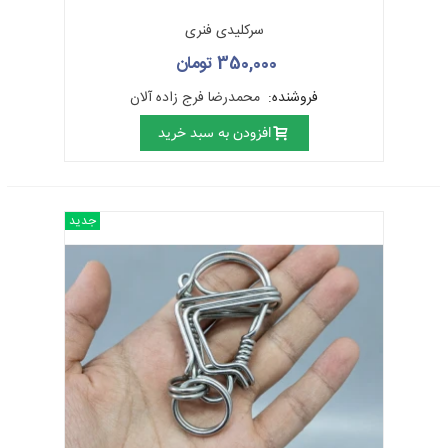
ساخت اسلحه‌های سرد و ساخت اسلحه‌های گرم
سرکلیدی فنری
زیورآلات فلزی
350,000 تومان
ضریح‌سازی
فروشنده:
محمدرضا فرج زاده آلان
دواتگری
افزودن به سبد خرید
دواتگری به تهیه زیرساخت برای انجام هنرهای دیگر بر روی فلز (حکاکی،
قلمزنی، میناکاری، طلاکوبی و غیره) و یا انجام چکش‌کاری بر روی فلزاتی
همچون مس و برنج که می‌تواند به طور مستقیم کاربرد داشته باشد و مورد
استفاده قرار گیرد، اطلاق می‌شود.
جدید
فراموش نکنیم که تا حدود نیم‌قرن پیش و شاید هم کمتر، سرویس‌های
مسی، بخشی از جهیزیه‌ی دختر خانم‌های ایرانی را تشکیل می‌داد و امروزه
هم می‎دانیم ک خوشمزه‌ترین غذاها در سرویس‌های مسی طبخ می‌شوند.
دواتگری
امروزه هم از ارزش و اعتبار زیادی برخوردار است چرا که هنرمند
فلزکار در صورتی قادر به ارائه‌ی هنر خود بر روی زیرساخت است که آن
زیرساخت توسط دواتگری خبره و ممتاز آماده شده باشد.
در مورد زیرساخت‌های ساده
محصولات فلزی
یا محصولات تولید شده از
آلیاژها (همچون برنج، مس، روی، مفرغ، قلع، ورشو، نیکل، روی) باید موارد