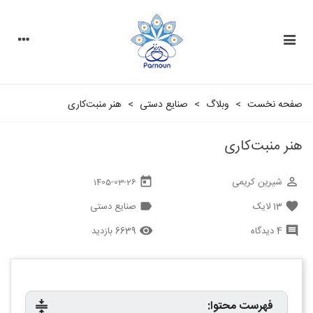
صفحه نخست
>
وبلاگ
>
صنایع دستی
>
هنر منبت‌کاری
هنر منبت‌کاری
شیرین کریمی
today
perm_identity
1405-03-26
13
لایک
صنایع دستی
label
favorite
4 دیدگاه
6639 بازدید
remove_red_eye
comment
فهرست محتوا:
compress