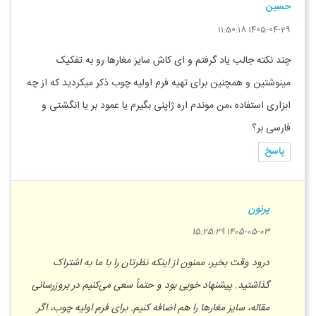
حسین
1405-04-29 11:50:18
چند نکتە جالب یاد گرفتم و ای کاش سایز مغارها رو بە تفکیک
مینوشتین و همچنین برای تهیه فرم اولیە چوب ذکر میکردید کە از چە
ابزاری استفادە ،من موندم ارە ژاپنی بگیرم یا عمود بر یا انگشتی و
فارسی بر؟
پاسخ
پرنون
1405-05-03 15:25:29
درود وقت بخیر، ممنون از اینکه نظرتان را با ما به اشتراک
گذاشتید. پیشنهاد خوبی بود و حتماً سعی می‌کنیم در بروزرسانی
مقاله، سایز مغارها را هم اضافه کنیم. برای فرم اولیه چوب، اگر