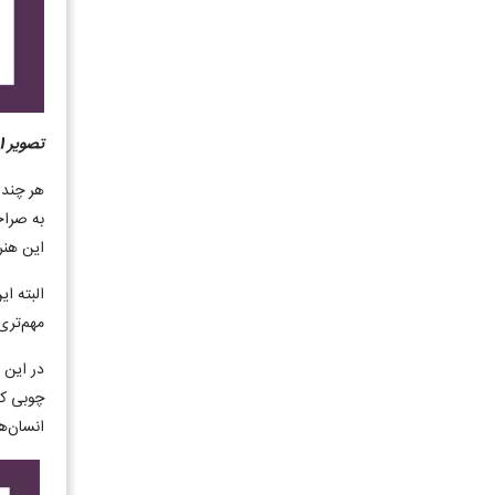
تصویر 1: مشبک‌کاری روی فلز
هر چند 
به صراح
این هنر 
البته ا
مهم‌تری
در این 
چوبی که
انسان‌ه