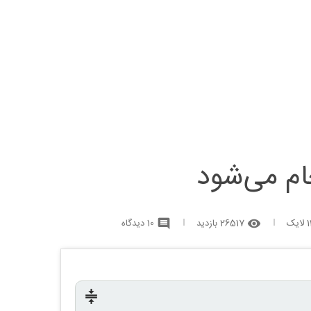
م می‌شود
لایک
26517 بازدید
10 دیدگاه
comment
remove_red_eye
compress