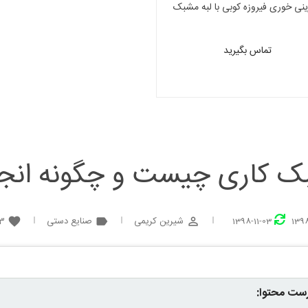
نی خوری فیروزه کوبی با لبه مشبک
تماس بگیرید
 کاری چیست و چگونه انجا
شیرین کریمی
صنایع دستی
13
favorite
label
perm_identity
1398-11-03
1398
ست محتوا: