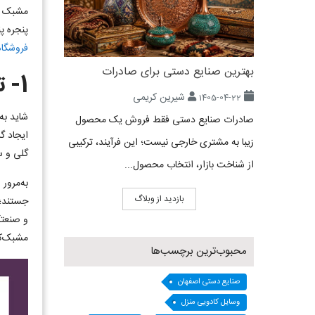
مشبک به
پنجره پ
فروشگاه 
بهترین صنایع دستی برای صادرات
1-
ت
شیرین کریمی
1405-04-22
شاید به
صادرات صنایع دستی فقط فروش یک محصول
ایجاد گر
زیبا به مشتری خارجی نیست؛ این فرآیند، ترکیبی
گلی و س
از شناخت بازار، انتخاب محصول...
به‌مرور
بازدید از وبلاگ
جستند؛ 
و صنعتگ
مشبک‌کا
محبوب‌ترین برچسب‌ها
صنایع دستی اصفهان
وسایل کادویی منزل