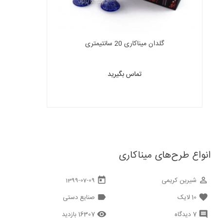
گلدان میناکاری 20 سانتیمتری
تماس بگیرید
انواع طرح‌های میناکاری
شیرین کریمی
today
perm_identity
1399-07-09
10
لایک
صنایع دستی
label
favorite
7 دیدگاه
16307 بازدید
remove_red_eye
comment