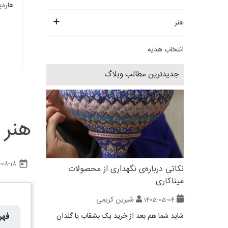
هاردباکس 30 در 20
هنر
انتخاب هدیه
جدیدترین مطالب وبلاگ
هنر 
today
-08-18
نکاتی درباره‌ی نگهداری از محصولات
میناکاری
شیرین کریمی
1405-05-04
شاید شما هم بعد از خرید یک بشقاب یا گلدان
فهر