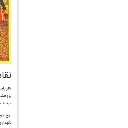
نقا
هنر پاپی
پژوهشگرا
مرتبط ب
اوج خود
نگهداری