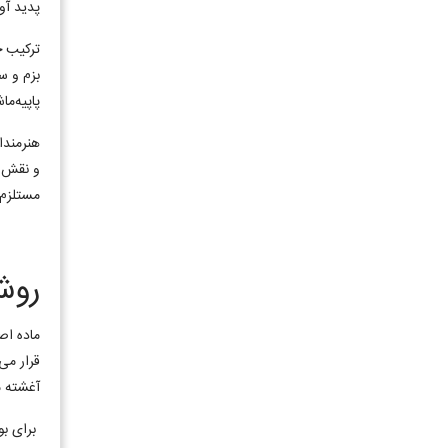
پدید آو
ترکیب چ
بزم و س
پاپیه‌ما
هنرمندا
و نقش م
مستلزم 
روش
ماده اص
قرار می
آغشته م
برای بو