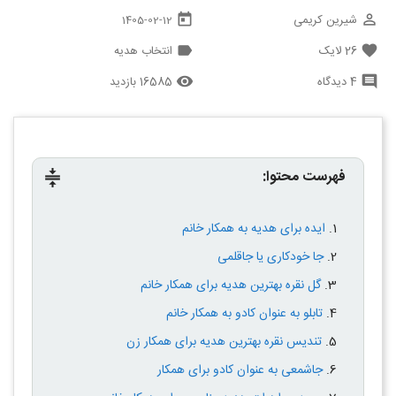
شیرین کریمی
today
perm_identity
1405-02-12
26
لایک
انتخاب هدیه
label
favorite
4 دیدگاه
16585 بازدید
remove_red_eye
comment
فهرست محتوا:
compress
ایده برای هدیه به همکار خانم
جا خودکاری یا جاقلمی
گل نقره بهترین هدیه برای همکار خانم
تابلو به عنوان کادو به همکار خانم
تندیس نقره بهترین هدیه برای همکار زن
جاشمعی به عنوان کادو برای همکار