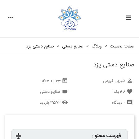
صفحه نخست
>
وبلاگ
>
صنایع دستی
>
صنایع دستی یزد
صنایع دستی یزد
شیرین کریمی
today
perm_identity
1405-02-23
8
لایک
صنایع دستی
label
favorite
0 دیدگاه
3572 بازدید
remove_red_eye
comment
فهرست محتوا:
compress