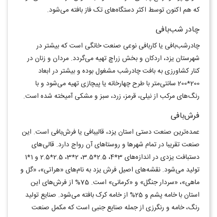
که هم اکنون توسط اکثر دستگاه‌های تک فاز بافته می‌شود.
چادر شب‌بافی
چادرشب‌بافی یا کاربافی نوعی صنعت خانگی است که بیشتر در
شهرستان یزد، اردکان و بخش زراچ تهیه می‌گردد. مردان و زنان در
کنار کشاورزی به بافت چادرشب مشغول بوده و بیشتر در ابعاد
200*200 سانتی‌متر با طرح چهارخانه یا پیچازی تهیه می‌شود و با
رنگ‌های مرکب از نیلی، قرمز، زرد، سبز و مشکی آمیخته شده است.
فرش‌بافی
عمده‌ترین صنعت دستی استان یزد، قالیبافی یا فرش‌بافی است. این
صنعت تقریبا در تمام شهرها و روستاهای آن رواج دارد. قالی‌های
دستبافت یزدی در اندازه‌های 3*4، 2.5*3.5، 2*3، 2.5*2.5 و 1*1
تولید می‌‌شود. نقشه‌های اصیل فرش یزد به نام‌های «هراتی»، «گل و
ماهی»، «سردار جنگل» و «کرمانی» است. 75% از فرش‌های این
استان با خامه پشم و 25% از خامه کرک بافته می‌شود. صنایع‌ تولید
رنگ، خامه و رنگرزی از جمله صنایع جنبی است که مکمل صنعت