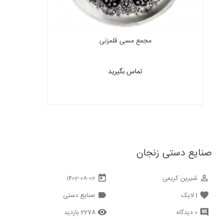
مجمع مسی قلمزنی
تماس بگیرید
صنایع دستی زنجان
شیرین کریمی
today
perm_identity
1402-08-02
1
لایک
صنایع دستی
label
favorite
0 دیدگاه
2278 بازدید
remove_red_eye
comment