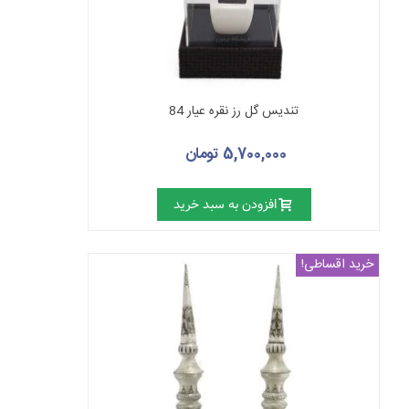
تندیس گل رز نقره عیار 84
5,700,000 تومان
افزودن به سبد خرید
خرید اقساطی!