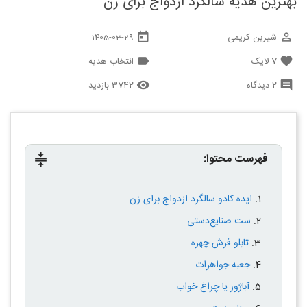
بهترین هدیه سالگرد ازدواج برای زن
شیرین کریمی
today
perm_identity
1405-03-29
7
لایک
انتخاب هدیه
label
favorite
2 دیدگاه
3742 بازدید
remove_red_eye
comment
فهرست محتوا:
compress
ایده کادو سالگرد ازدواج برای زن
ست صنایع‌دستی
تابلو فرش چهره
جعبه جواهرات
آباژور یا چراغ خواب