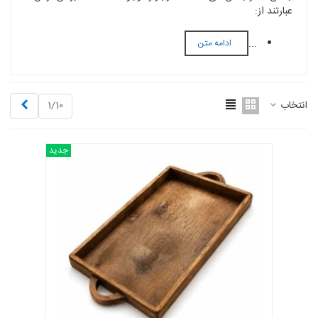
عبارتند از:
...
ادامه متن
بعدی
انتخاب
1/10
جدید