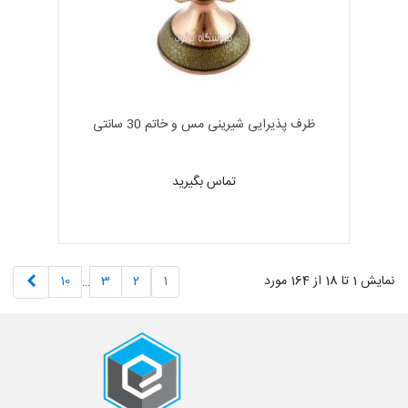
ظرف پذیرایی شیرینی مس و خاتم 30 سانتی
تماس بگیرید
بعدی
نمایش 1 تا 18 از 164 مورد
1
2
3
10
…