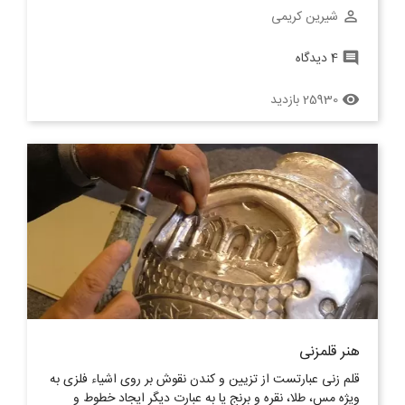
شیرین کریمی
perm_identity
4 دیدگاه
comment
25930 بازدید
remove_red_eye
هنر قلمزنی
قلم زنی عبارتست از تزیین و کندن نقوش بر روی اشیاء فلزی به
ویژه مس، طلا، نقره و برنج یا به عبارت دیگر ایجاد خطوط و