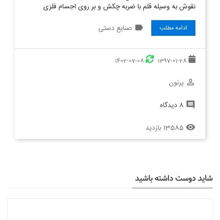
نقوش به وسیله قلم با ضربه چکش و بر روی اجسام فلزی
label
صنایع دستی
ادامه مطلب
1402-07-08
1397-01-28
پرنون
perm_identity
8 دیدگاه
comment
13585 بازدید
remove_red_eye
شاید دوست داشته باشید