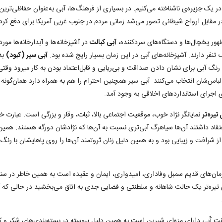
 یک جزیره‌ی ناشناخته می‌کنیم. در بسیاری از فرهنگ‌ها، آبی به‌عنوان حفاظی‌ترین ر
ر مقابل ارواح شیطانی تصور می‌شد زمانی مردم در جنوب غربی آمریکا برای دفع کرد
ظهور یخچال‌ها و دستگاه‌های سردکننده،
آبی کبالت
در آشپزخانه‌ها و آبدارخانه‌ها مو
 تنفر دارند. آشپزخانه‌های آبی در این زمان بسیار رایج شده بود.
آبی سیر (کبود)
به
آبی برای نشان دادن صداقت و بی‌ریایی و قابل‌اعتماد بودن به کار می‎رود وقتی سیاستمداران به دفاتر کاریشان می‌روند آن‌ها اغلب
 لباس‌شان انتخاب می‌کنند. آبی سیر همچنین احترام را هم به همراه دارد همان‌گون
ی اجرای استانداردهای اخلاقی به وجود آمد.
تیره‌تر
نمایانگر نژاد خوب، موقعیت اجتماعی بالا، ثبات، وقار و بزرگی است. عبارت 
عتقاد داشتند آن‌ها سیاهرگ آبی‌تری نسبت به آن‌ها که نژادشان دورگه هستند. همی
از شرافت و زیبایی بود و به همین دلیل زنان ثروتمند آن‌ها را روی پاهایشان با رنگ
زمان‌های قدیم سمبل وفاداری، امیدواری، ایمان و عقیده است به همین خاطر در سن
 تیره‌تر یک حالت شاهانه و سلطنتی و فضایی جدی به اتاق می‌بخشید در حالی که آ
ت آّبی دارای مزه‌ای شیرین است به همین دلیل پیوسته در بسته‌بندی‌های شکر و کا