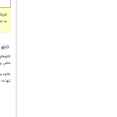
فروشگ
به عنو
تابلو
تابلوهای
خاص و م
علاوه ب
تنها به