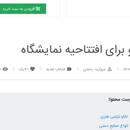
افزودن به سبد خرید
 برای افتتاحیه نمایشگاه
مروارید رحمتی
انتخاب هدیه
1
لایک
08
remove_red_eye
favorite
label
perm_identity
1403
ست محتوا:
تابلو تزئینی هنری
انواع صنایع دستی