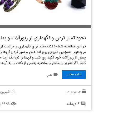
نحوه تمیز کردن و نگهداری از زیورآلات و بد
در این مقاله به شما 10 نکته مفید برای نگهداری و مر
می‌دهیم. همچنین شیوه‌ی برق انداختن و تمیز کردن آن‌ها ر
چطور از زیورآلات خود نگهداری کنید و آن‌ها را کجا بگذارید می‌
کنید. اگر هم برای مشتری ساختید بعضی از نکات را به آن‌ها 
label
هنر
ادامه مطلب
شیرین 
perm_identity
1398-10-03
6 دیدگاه
6989 بازدید
remove_red_eye
comment