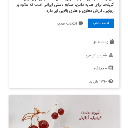
گزینه‌ها برای هدیه دادن، صنایع دستی ایرانی است که علاوه بر
زیبایی، ارزش معنوی و هنری بالایی نیز دارد.
label
انتخاب هدیه
ادامه مطلب
1404-01-05
شیرین کریمی
perm_identity
0 دیدگاه
comment
1790 بازدید
remove_red_eye