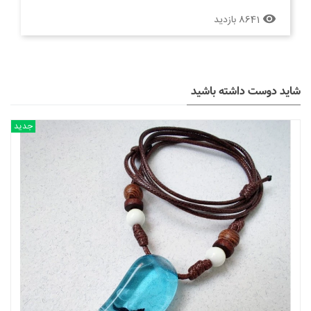
8641 بازدید
remove_red_eye
شاید دوست داشته باشید
جدید