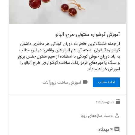
آموزش گوشواره مفتولی طرح آلبالو
از جمله قشنگ‌ترین خاطرات دوران کودکی هر دختری داشتن
گوشواره آلبالوئی است، آن هم آلبالوهای واقعی! در این مطلب
به یاد دوران خوش کودکی با استفاده از سیم مفتول جنس برنج
و سنگ يا مهره‌هاي قرمز رنگ، ساخت گوشواره‌ی طرح آلبالو را
آموزش خواهیم داد.
label
آموزش ساخت زیورآلات
ادامه مطلب
1399-05-06
دست سازه‌های زویا
perm_identity
4 دیدگاه
comment