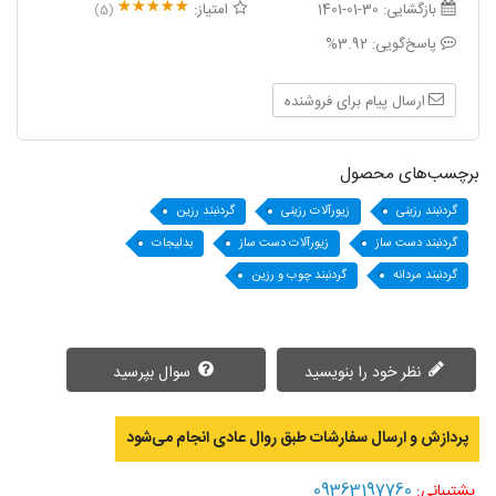
بازگشایی:
1401-01-30
امتیاز:
(5)
پاسخ‌گویی:
3.92%
ارسال پیام برای فروشنده
برچسب‌های محصول
گردنبند رزینی
زیورآلات رزینی
گردنبند رزین
گردنبند دست ساز
زیورآلات دست ساز
بدلیجات
گردنبند مردانه
گردنبند چوب و رزین
نظر خود را بنویسید
سوال بپرسید
پردازش و ارسال سفارشات طبق روال عادی انجام می‌‌شود
09363197760
پشتیبانی: