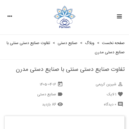
صفحه نخست
>
وبلاگ
>
صنایع دستی
>
تفاوت صنایع دستی سنتی با
صنایع دستی مدرن
تفاوت صنایع دستی سنتی با صنایع دستی مدرن
شیرین کریمی
today
perm_identity
1405-04-16
1
لایک
صنایع دستی
label
favorite
0 دیدگاه
86 بازدید
remove_red_eye
comment