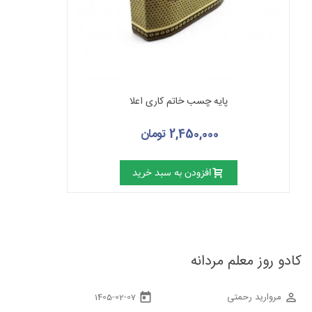
پایه چسب خاتم کاری اعلا
2,450,000 تومان
افزودن به سبد خرید
کادو روز معلم مردانه
مروارید رحمتی
today
perm_identity
1405-02-07