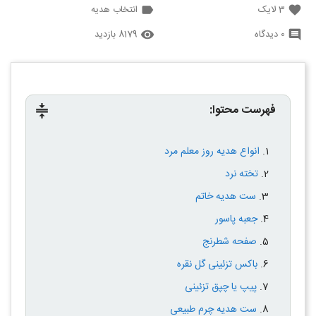
3
لایک
انتخاب هدیه
label
favorite
0 دیدگاه
8179 بازدید
remove_red_eye
comment
فهرست محتوا:
compress
انواع هدیه روز معلم مرد
تخته نرد
ست هدیه خاتم
جعبه پاسور
صفحه شطرنج
باکس تزئینی گل نقره
پیپ یا چپق تزئینی
ست هدیه چرم طبیعی