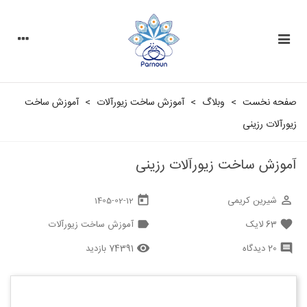
صفحه نخست
>
وبلاگ
>
آموزش ساخت زیورآلات
>
آموزش ساخت
زیورآلات رزینی
آموزش ساخت زیورآلات رزینی
شیرین کریمی
today
perm_identity
1405-02-12
63
لایک
آموزش ساخت زیورآلات
label
favorite
20 دیدگاه
74391 بازدید
remove_red_eye
comment