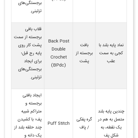
برجستگی‌های
تزئینی
.
قلاب بافی
برجسته از سمت
Back Post
نماد پایه بلند با
بافت
پشت کار روی
Double
کجی به سمت
برجسته از
پایه رج قبل؛
Crochet
عقب
پشت
برای ایجاد
(BPdc)
برجستگی‌های
تزئینی
.
ایجاد بافتی
برجسته و
چندین پایه بلند
متراکم شبیه
متصل به هم در
گره پفکی
پف؛ با کشیدن
Puff Stitch
یک نقطه، به
/ پاف
چند حلقه بلند از
شکل پف
یک دانه و