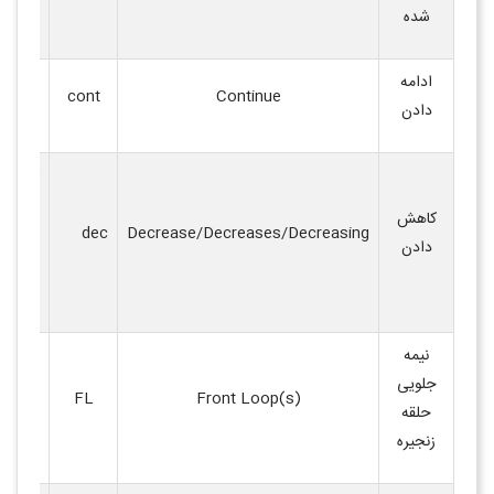
شده
ادامه
ادامه 
cont
Continue
دادن
دستورا
کم کرد
دانه‌ها 
کاهش
Decrease/Decreases/Decreasing
dec
افزایش
دادن
کاهش د
بافی)
.
نیمه
جلویی
حلقه ج
FL
Front Loop(s)
حلقه
دانه رج
زنجیره