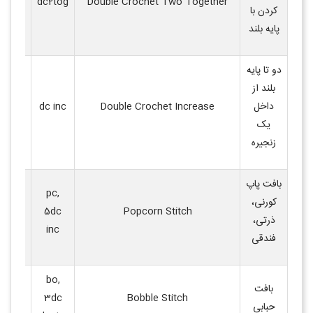
dc2tog
Double Crochet Two Together
کردن با
دو پایه
پایه بلند
دو تا پایه
بلند از
افزایش 
داخل
Double Crochet Increase
dc inc
دو پایه
یک
یک دان
زنجیره
بافت پاپ
pc,
کورنی،
بافتی 
5dc
Popcorn Stitch
ذرتی،
دایره‌ا
inc
فندقی
bo,
بافت
بافتی 
3dc
Bobble Stitch
حبابی
متراکم