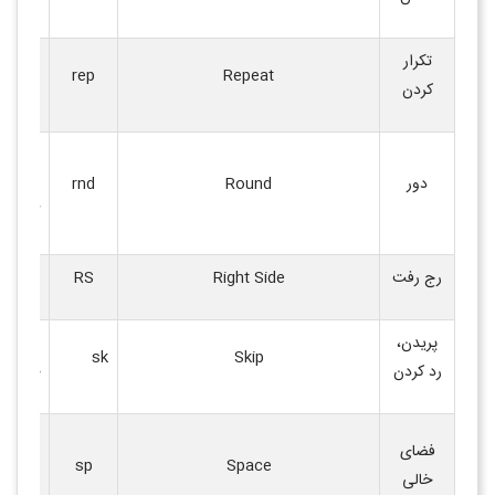
تکرار
بخش تک
rep
Repeat
کردن
دستورا
یک ردی
دور
Round
rnd
در باف
گرد
.
رج رفت
Right Side
RS
سمت رو
پریدن،
رد کرد
sk
Skip
رد کردن
چند دان
فضای ا
فضای
Space
sp
شده بی
خالی