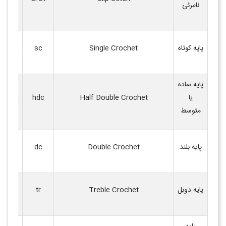
نامرئی
اتمام ر
پایه‌ای
پایه کوتاه
Single Crochet
sc
کوتاه
.
پایه ساده
حد واس
یا
Half Double Crochet
hdc
کوتاه و 
متوسط
پایه‌ای 
پایه بلند
Double Crochet
dc
متوسط
پایه‌ای 
پایه دوبل
Treble Crochet
tr
پایه بلن