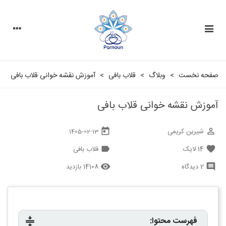
صفحه نخست
>
وبلاگ
>
قلاب بافی
>
آموزش نقشه خوانی قلاب بافی
آموزش نقشه خوانی قلاب بافی
شیرین کریمی
today
perm_identity
1405-02-13
14
لایک
قلاب بافی
label
favorite
2 دیدگاه
14108 بازدید
remove_red_eye
comment
فهرست محتوا:
compress