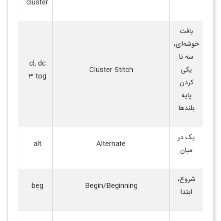
cluster
بافت
خوشه‌ای،
سه تا
گروهی ا
cl, dc
یکی
Cluster Stitch
که به 
3 tog
کردن
می‌شون
پایه
بلندها
یک در
بافتن 
alt
Alternate
میان
متناوب
شروع،
Begin/Beginning
beg
نقطه آغ
ابتدا