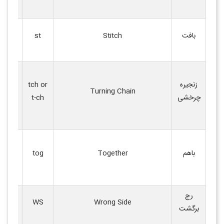
بافت‌ها
هر گره‌
بافت
Stitch
st
زده می
زنجیره‌
زنجیره
tch or
ابتدای
Turning Chain
چرخشی
t-ch
رسیدن 
ارتفاع
بافتن د
باهم
Together
tog
دانه با
(برای 
رج
سمت
WS
Wrong Side
برگشت
ک