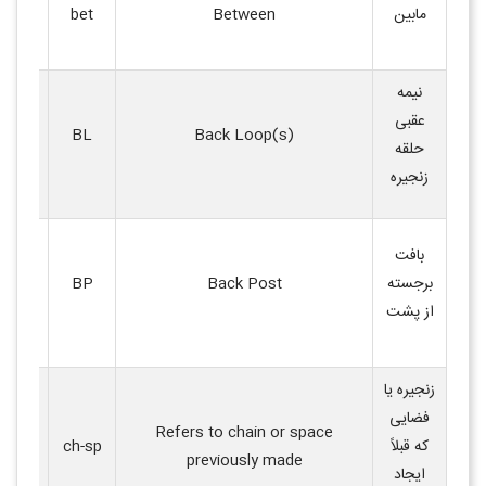
فضای ب
مابین
Between
bet
دانه
.
نیمه
عقبی
حلقه ع
BL
Back Loop(s)
حلقه
رج قبل
زنجیره
بافت ب
بافت
پشت پا
برجسته
Back Post
BP
قبل (بر
از پشت
بافی ب
زنجیره یا
فضایی
فضایی ک
Refers to chain or space
که قبلاً
ch-sp
زنجیره 
previously made
ایجاد
شده
.