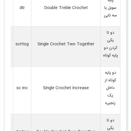
پایه
پایه‌ای
سوبل یا
Double Treble Crochet
dtr
بلند
.
سه تایی
دو تا
یکی
کاهش د
sc2tog
Single Crochet Two Together
کردن دو
دو پایه
پایه کوتاه
دو پایه
کوتاه از
افزایش 
داخل
Single Crochet Increase
sc inc
دو پایه
یک
یک دان
زنجیره
دو تا
یکی
کاهش د