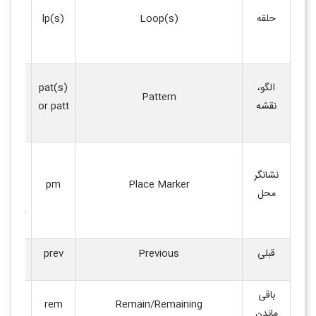
حلقه‌ه
حلقه
Loop(s)
lp(s)
قلاب یا
بافت
.
نقشه یا
الگو،
pat(s)
Pattern
دستورا
نقشه
or patt
بافت
.
برای
نشانگر
علامت‌
pm
Place Marker
محل
دانه یا
خاص
.
قبلی
Previous
prev
رج یا د
باقی
تعداد د
rem
Remain/Remaining
ماندن
باقیماند