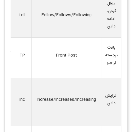
دنبال
دستورا
کردن،
Follow/Follows/Following
foll
بعدی را
ادامه
کنید
.
دادن
بافت ب
بافت
جلوی پ
برجسته
Front Post
FP
قبل (بر
از جلو
بافی ب
اضافه 
تعداد د
افزایش
Increase/Increases/Increasing
inc
(مانند 
دادن
و کاهش
قلاب ب