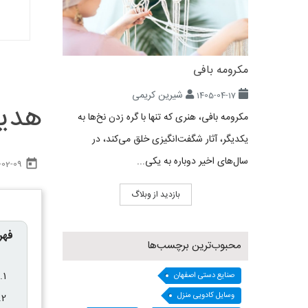
مکرومه بافی
شیرین کریمی
1405-04-17
هدیه
مکرومه بافی، هنری که تنها با گره زدن نخ‌ها به
یکدیگر، آثار شگفت‌انگیزی خلق می‌کند، در
سال‌های اخیر دوباره به یکی...
today
-02-09
بازدید از وبلاگ
فهر
محبوب‌ترین برچسب‌ها
صنایع دستی اصفهان
وسایل کادویی منزل