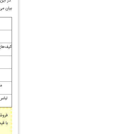
در این 
بیان می
کیف‌ها
م
لباس‌
فروشگ
با قیم