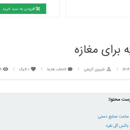
افزودن به سبد خرید
 برای مغازه
شیرین کریمی
انتخاب هدیه
0
لایک
868
remove_red_eye
favorite
label
perm_identity
1404
ست محتوا:
ساعت صنایع دستی
باکس گل نقره