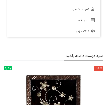
شیرین کریمی
perm_identity
2 دیدگاه
comment
7199 بازدید
remove_red_eye
شاید دوست داشته باشید
‎−15%
جدید