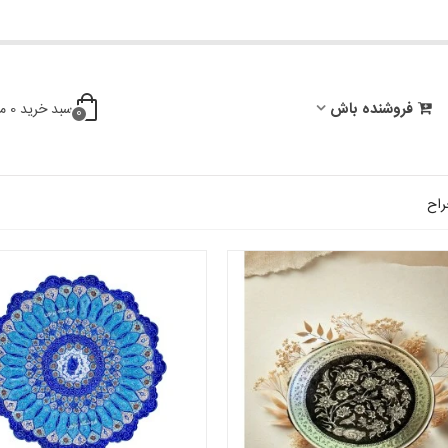
فروشنده باش
سبد خرید
0
م
0
راح