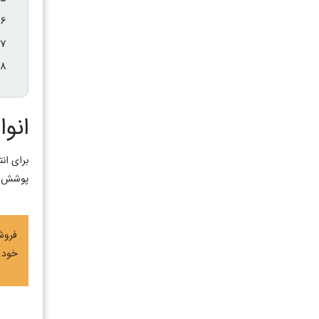
انو
برای ان
پوشش دا
فروش
خود ب