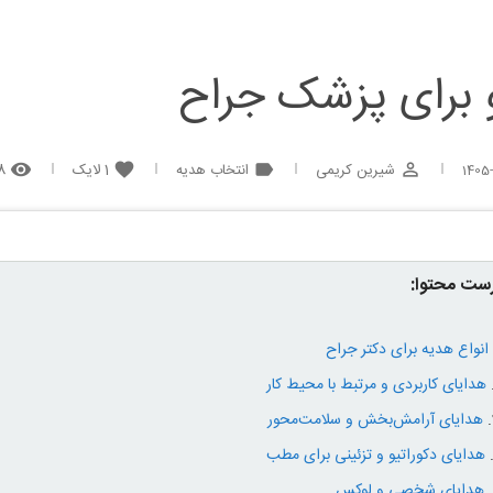
 برای پزشک جراح
شیرین کریمی
انتخاب هدیه
1
لایک
108
remove_red_eye
favorite
label
perm_identity
1405
ست محتوا:
انواع هدیه برای دکتر جراح
هدایای کاربردی و مرتبط با محیط کار
هدایای آرامش‌بخش و سلامت‌محور
هدایای دکوراتیو و تزئینی برای مطب
هدایای شخصی و لوکس