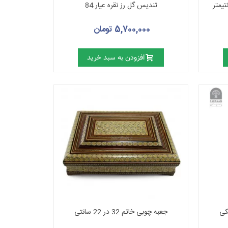
تندیس گل رز نقره عیار 84
5,700,000 تومان
افزودن به سبد خرید
کی
جعبه چوبی خاتم 32 در 22 سانتی