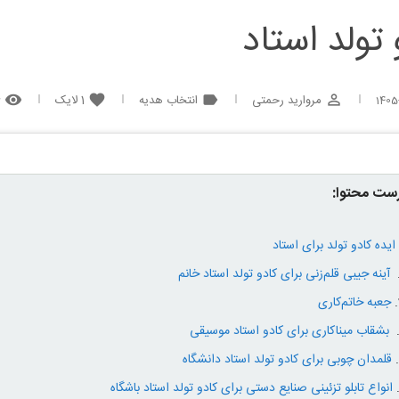
 تولد استاد
مروارید رحمتی
انتخاب هدیه
1
لایک
6
remove_red_eye
favorite
label
perm_identity
1405
ست محتوا:
ایده کادو تولد برای استاد
آینه جیبی قلم‌زنی برای کادو تولد استاد خانم
جعبه خاتم‌کاری
بشقاب میناکاری برای کادو استاد موسیقی
قلمدان چوبی برای کادو تولد استاد دانشگاه
انواع تابلو تزئینی صنایع دستی برای کادو تولد استاد باشگاه