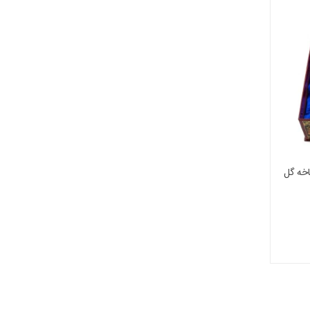
خه گل