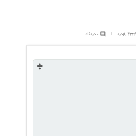
422 بازدید
0 دیدگاه
comment
compress