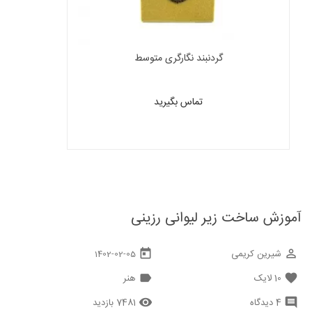
گردنبند نگارگری متوسط
تماس بگیرید
آموزش ساخت زیر لیوانی رزینی
شیرین کریمی
today
perm_identity
1402-02-05
10
لایک
هنر
label
favorite
4 دیدگاه
7481 بازدید
remove_red_eye
comment