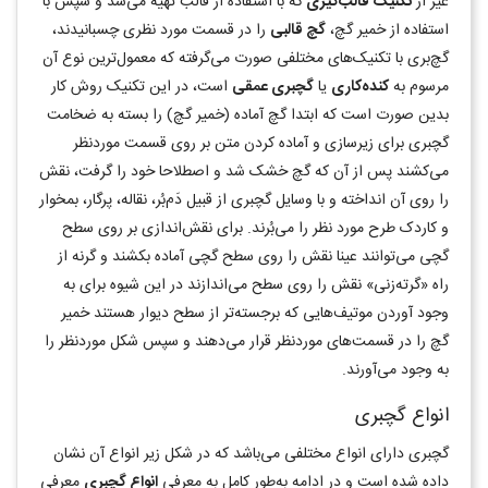
غیر از
تکنیک قالب‌گیری
که با استفاده از قالب تهیه می‌شد و سپس با
استفاده از خمیر گچ،
گچ قالبی
را در قسمت مورد نظری چسبانیدند،
گچ‌بری با تکنیک‌های مختلفی صورت می‌گرفته که معمول‌ترین نوع آن
مرسوم به
کنده‌کاری
یا
گچبری عمقی
است، در این تکنیک روش کار
بدین صورت است که ابتدا گچ آماده (خمیر گچ) را بسته به ضخامت
گچبری برای زیرسازی و آماده کردن متن بر روی قسمت موردنظر
می‌کشند پس از آن که گچ خشک شد و اصطلاحا خود را گرفت، نقش
را روی آن انداخته و با وسایل گچبری از قبیل دَم‌بُر، نقاله، پرگار، بمخوار
و کاردک طرح مورد نظر را می‌بُرند. برای نقش‌اندازی بر روی سطح
گچی می‌توانند عینا نقش را روی سطح گچی آماده بکشند و گرنه از
راه «گرته‌زنی» نقش را روی سطح می‌اندازند در این شیوه برای به
وجود آوردن موتیف‌هایی که برجسته‌تر از سطح دیوار هستند خمیر
گچ را در قسمت‌های موردنظر قرار می‌دهند و سپس شکل موردنظر را
به وجود می‌آورند.
انواع گچبری
گچبری دارای انواع مختلفی می‌باشد که در شکل زیر انواع آن نشان
داده شده است و در ادامه به‌طور کامل به معرفی
انواع گچبری
معرفی