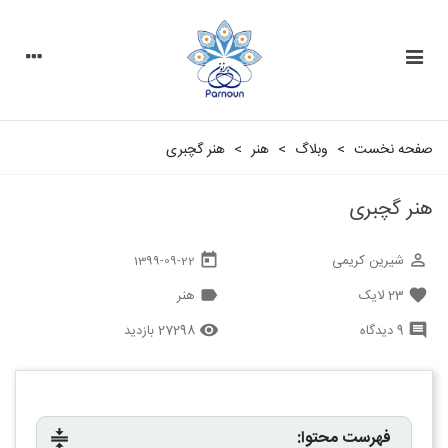
صفحه نخست
>
وبلاگ
>
هنر
>
هنر گچبری
هنر گچبری
شیرین کریمی
today
perm_identity
1399-09-22
23
لایک
هنر
label
favorite
9 دیدگاه
27298 بازدید
remove_red_eye
comment
فهرست محتوا:
compress