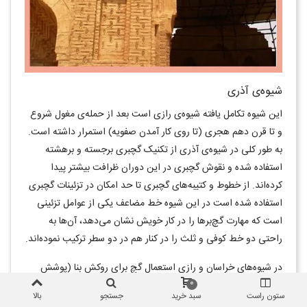
شیوه‌ی آذری
این شیوه تکامل یافته شیوه‌ی رازی است بعد از حمله‌ی مغول شروع
و تا قرن دهم هجری (تا روی کار آمدن صفویه) استمرار داشته است.
به طور کلی در شیوه‌ی آذری از تکنیک گچبری برجسته و برهشته
استفاده شده و نقوش گچبری در این دوران ظرافت بیشتر پیدا
کرده‌اند. از خطوط و کتیبه‌های گچبری تا حد امکان در تزئینات گچبری
استفاده شده است در این شیوه خط مضاعف یکی از عوامل تزئینی
است که مهارت گچ‌برها را در کار خویش نشان می‌دهد، آن‌ها به
راحتی دو خط کوفی و ثلث را در کنار هم در دو سطر ترکیب نموده‌اند.
در شیوه‌های خراسان و رازی استعمال گچ برای روکش بنا (پوشش
0
قسمت داخلی) نسبتا مرسوم و متداول بود، این نوع روکاری در شیوه
ستون راست
سبد خرید
جستجو
بالا
آذری در دوره ایلخانی به درجه‌ی کمال رسید. در بعضی ساختمان‌ها