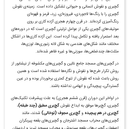
گچبری و نقوش انسانی و حیوانی تشکیل داده است. زمینه‌ی نقوش
گچبری را با رنگ‌ها لاجوردی، فیروزه‌ای، زرد، قرمز و قهوه‌ای
رنگ‌آمیزی کرده‌اند. در قرن چهارم هجری آژده کاری بر روی
موتیف‌های گچبری یکی از عوامل تزئینی گچبری است که در دوره‌های
بعد استمرار یافته و تکامل پیدا کرده است. این آژده کاری‌ها در اشکال
مختلف مانند شکل‌های هندسی به شکل لانه زنبوری‌ها، لوزی‌ها،
مثلث‌ها، چندضلعی‌ها، سوزنی‌ها و غیره ظاهر شده‌اند.
در گچبری‌های مسجد جامع نائین و گچبری‌های مکشوفه از نیشابور از
روش تکرار طرح‌ها و نقوش و نگاره‌ها استفاده شده است و همین
روش باعث شده که نقوش از تنوع کمتری برخوردار بوده و در عین
گستردگی، پیچیدگی و ابهامی نداشته باشند.
در اواخر این دوران (قرن ششم هجری) به علت پیشرفت تکنیک‌های
گچبری، گچ‌برها موفق به ابداع نقوش
گچ‌بری مطبق (چند طبقه)
،
گچ‌‌بری در هم پیچیده
و
گچ‌بری مجوف (توخالی)
شدند، مانند
گچبری‌های محراب مسجد اشترجان و گچبری‌های بقعه پیربکران
اصفهان، گچبری‌های بقعه سبزپوش و محراب مسجد تبریز و اردستان