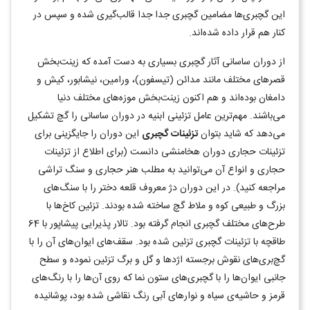
این گچبری‌ها مضامین گچبری جدا جدا قالب‌گیری شده و سپس در
کنار هم قرار داده شده‌اند.
از دوران ساسانی آثار گچبری بسیاری به دست آمده که زینت‌بخش
قصرهای مختلف مانند مدائن (تیسفون)، ورامین، نیشابور، کیش و
دامغان بوده‌اند و هم اکنون زینت‌بخش موزه‌های مختلف دنیا
می‌‌باشند. مهم‌ترین عامل تزئینی ابنیه در دوران ساسانی را گچ تشکیل
می‌دهد که شاید بتوان
تزئینات گچبری
این دوران را جایگزینی برای
تزئینات حجاری دوران هخامنشی دانست (برای اطلاع از تزئینات
حجاری و انواع آن می‌توانید به مطلب هنر حجاری و سنگ تراشی
مراجعه کنید). در این دوران دژ معروف قلعه دختر را با سنگ‌های
بزرگ و طبیعی کوه و ملاط گچ ساخته شده بودند. تزئین کاخ‌ها با
طرح‌های مختلف گچبری انجام گرفته بود. تالار پذیرایی پیشاپور با 64
طاقچه با تزئینات گچبری تزئین شده بود. سقف‌های ایوان‌های آن را با
گچ‌بری‌های نقوش برجسته اژدها و گل و برگ تزئین نموده و سطح
جانبی ایوان‌ها را با گچبری‌های ستون نما که روی آن‌ها را با رنگ‌های
قرمز و حاشیه‌ی سیاه و نوارهای آبی رنگ نقاشی شده بود، پوشانیده