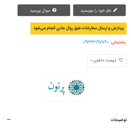
نظر خود را بنویسید
سوال بپرسید
پردازش و ارسال سفارشات طبق روال عادی انجام می‌‌شود
09363197760
پشتیبانی:
دوست داشتن
0
توضیحات