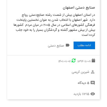
صنایع دستی اصفهان
در استان اصفهان بیش از شصت رشته صنایع‌دستی رواج
دارد. شهر اصفهان با انتخاب شدن به عنوان نخستین پایتخت
فرهنگی کشورهای اسلامی در سال 2005 در میان مردم کشورها
بیش از بیش مشهور گشته و گردشگران بسیار را به خود جلب
کرده است
label
صنایع دستی
ادامه مطلب
1401-01-07
1396-11-08
شیرین کریمی
perm_identity
5 دیدگاه
comment
11215 بازدید
remove_red_eye