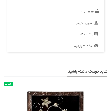
1404-11-13
شیرین کریمی
perm_identity
41 دیدگاه
comment
71895 بازدید
remove_red_eye
شاید دوست داشته باشید
جدید