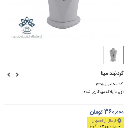
گردنبند مینا
کد محصول:
1135
آویز با پلاک میناکاری شده
360,000 تومان
ارسال از اصفهان
تحویل بین 2 تا 4 روز