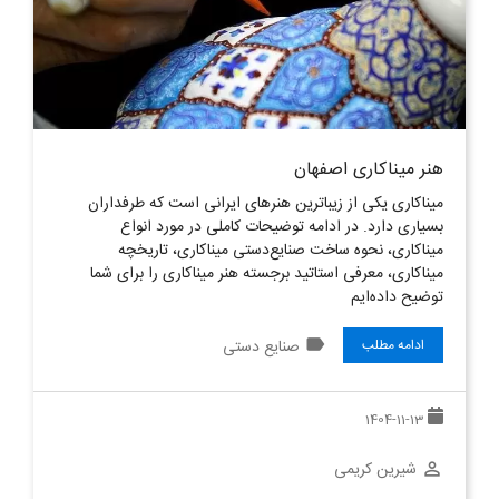
هنر مینا‌‌کاری اصفهان
میناکاری یکی از زیباترین هنرهای ایرانی است که طرفداران
بسیاری دارد. در ادامه توضیحات کاملی در مورد انواع
میناکاری، نحوه ساخت صنایع‌دستی میناکاری، تاریخچه
میناکاری، معرفی استاتید برجسته هنر میناکاری را برای شما
توضیح داده‌ایم
label
صنایع دستی
ادامه مطلب
1404-11-13
شیرین کریمی
perm_identity