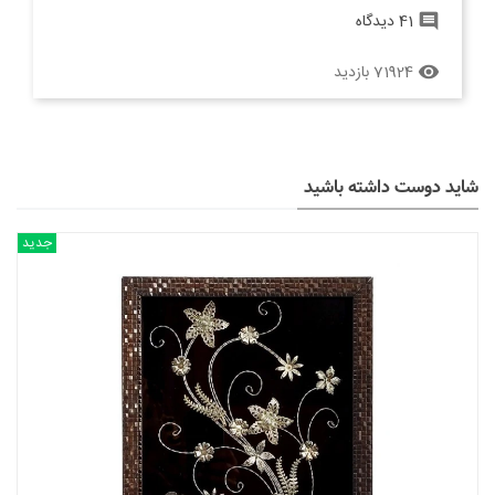
41 دیدگاه
comment
71924 بازدید
remove_red_eye
شاید دوست داشته باشید
جدید