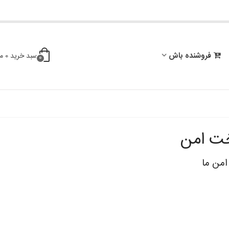
فروشنده باش
سبد خرید
0
م
0
خت امن
امن ما