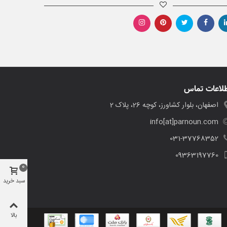
لاعات تماس
اصفهان، بلوار کشاورز، کوچه 26، پلاک 2
info[at]parnoun.com
031-37768352
09363197760
0
سبد خرید
بالا