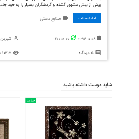
بیش از بیش مشهور گشته و گردشگران بسیار را به خود جل
label
صنایع دستی
ادامه مطلب
شیرین 
perm_identity
1401-01-07
1396-11-08
5 دیدگاه
11215 بازدید
remove_red_eye
comment
شاید دوست داشته باشید
جدید