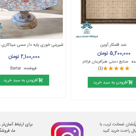
نمد قلمکار آوین
شیرینی خوری پایه دار مسی میناکاری ب
های ختایی
5,200,000 تومان
2,100,000 تومان
ده:
صنایع دستی هنرآفرینان فرانام
فروشنده:
Bartar
(1)
افزودن به سبد خرید
افزودن به سبد خرید
برای ارتباط آسان‌تر
ما، فروشگ