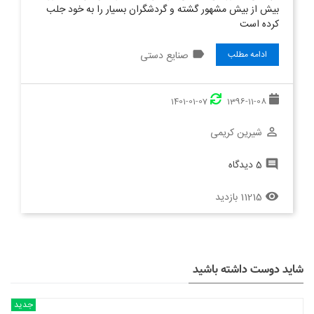
بیش از بیش مشهور گشته و گردشگران بسیار را به خود جلب
کرده است
label
صنایع دستی
ادامه مطلب
1401-01-07
1396-11-08
شیرین کریمی
perm_identity
5 دیدگاه
comment
11215 بازدید
remove_red_eye
شاید دوست داشته باشید
جدید