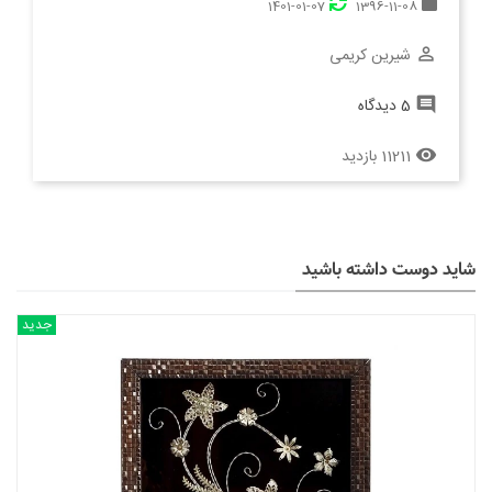
1401-01-07
1396-11-08
شیرین کریمی
perm_identity
5 دیدگاه
comment
11211 بازدید
remove_red_eye
شاید دوست داشته باشید
جدید