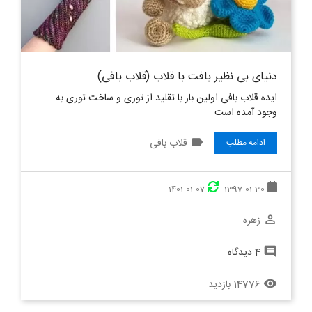
دنیای بی نظیر بافت با قلاب (قلاب بافی)
ایده قلاب بافی اولین بار با تقلید از توری و ساخت توری به
وجود آمده است
label
قلاب بافی
ادامه مطلب
1401-01-07
1397-01-30
زهره
perm_identity
4 دیدگاه
comment
14776 بازدید
remove_red_eye