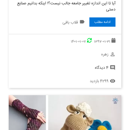
آیا تا این اندازه تغییر جامعه جالب نیست؟! اینکه بدانیم صنایع
دستی
label
قلاب بافی
ادامه مطلب
1401-01-07
1397-01-31
زهره
perm_identity
4 دیدگاه
comment
4299 بازدید
remove_red_eye