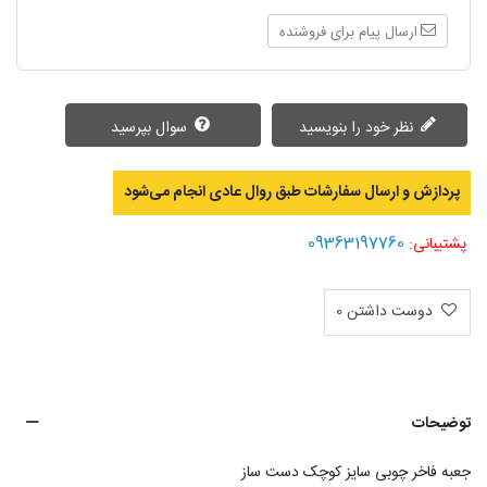
ارسال پیام برای فروشنده
نظر خود را بنویسید
سوال بپرسید
پردازش و ارسال سفارشات طبق روال عادی انجام می‌‌شود
09363197760
پشتیبانی:
دوست داشتن
0
توضیحات
جعبه فاخر چوبی سایز کوچک دست ساز