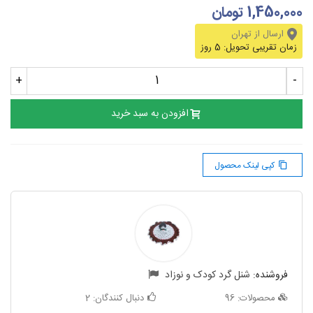
1,450,000 تومان
ارسال از تهران
زمان تقریبی تحویل:
5 روز
+
-
افزودن به سبد خرید
کپی لینک محصول
content_copy
فروشنده:
شنل گرد کودک و نوزاد
محصولات:
96
دنبال کنندگان:
2