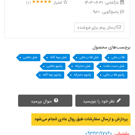
بازگشایی:
1403-06-31
امتیاز:
(2)
پاسخ‌گویی:
20%
ارسال پیام برای فروشنده
برچسب‌های محصول
قلاب بافی
شنل قلاب بافی
شنل بچه گانه
شنل بافتنی
شنل دست بافت
شنل دخترانه
پانچو بافتنی
پانچو قلاب بافی
پانچو دخترانه
پانچو بچه گانه
نظر خود را بنویسید
سوال بپرسید
پردازش و ارسال سفارشات طبق روال عادی انجام می‌‌شود
09363197760
پشتیبانی: