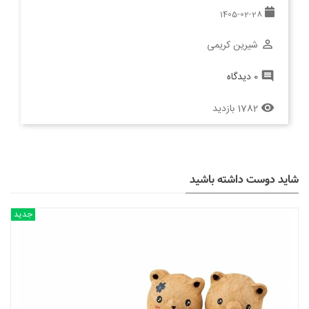
1405-02-28
شیرین کریمی
perm_identity
0 دیدگاه
comment
1782 بازدید
remove_red_eye
شاید دوست داشته باشید
جدید