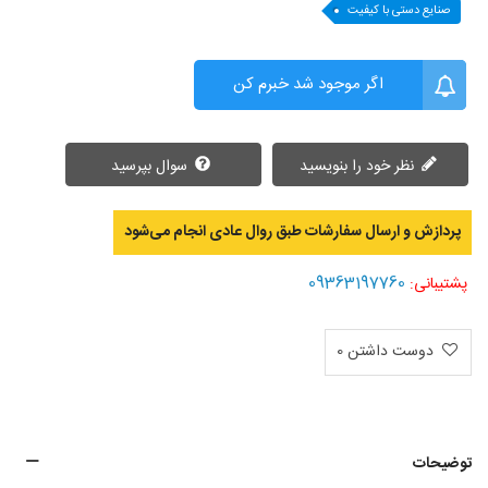
صنایع دستی با کیفیت
اگر موجود شد خبرم کن
نظر خود را بنویسید
سوال بپرسید
پردازش و ارسال سفارشات طبق روال عادی انجام می‌‌شود
09363197760
پشتیبانی:
دوست داشتن
0
توضیحات