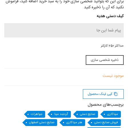
برای این که بتوانید شخصی سازی خود را به سبد خرید اضافه کنید، فراموش
نکنید که آن را ذخیره کنید
کیف دستی هدیه
حداکثر 250 کارکتر
ذخیره شخصی سازی
موجود نیست
کپی لینک محصول
content_copy
برچسب‌های محصول
میناکاری
صنایع دستی
گردنبند مینا
جواهرات
فروش صنایع دستی
هنر میناکاری
صنایع دستی اصفهان