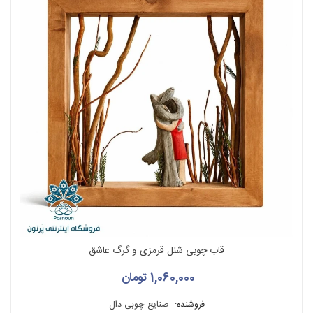
قاب چوبی شنل قرمزی و گرگ عاشق
1,060,000 تومان
فروشنده:
صنایع چوبی دال