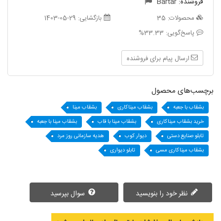
فروشنده:
Bartar
محصولات:
35
بازگشایی:
1403-05-29
پاسخ‌گویی:
33.33%
ارسال پیام برای فروشنده
برچسب‌های محصول
بشقاب با جعبه
بشقاب میناکاری
بشقاب مینا
خرید بشقاب میناکاری
بشقاب مینا با قاب
بشقاب مینا با جعبه
تابلو صنایع دستی
دیوار کوب
هدیه سازمانی روز مرد
بشقاب میناکاری مسی
تابلو دیواری
نظر خود را بنویسید
سوال بپرسید