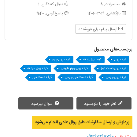
محصولات:
8
دنبال کنندگان:
1
بازگشایی:
1401-03-19
پاسخ‌گویی:
40%
ارسال پیام برای فروشنده
برچسب‌های محصول
کیف پول
کیف پول زنانه
کیف پول چرم
کیف پول دست دوز
کیف پول چرم طبیعی
کیف پول مردانه
کیف پول چرمی
کیف دست دوز چرمی
کیف دست دوز
نظر خود را بنویسید
سوال بپرسید
پردازش و ارسال سفارشات طبق روال عادی انجام می‌‌شود
09363197760
پشتیبانی: