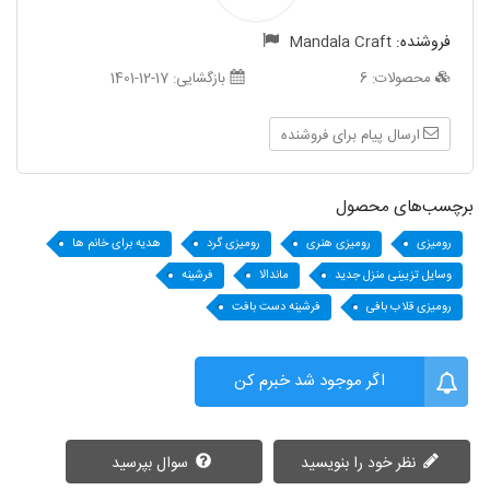
فروشنده:
Mandala Craft
محصولات:
6
بازگشایی:
1401-12-17
ارسال پیام برای فروشنده
برچسب‌های محصول
رومیزی
رومیزی هنری
رومیزی گرد
هدیه برای خانم ها
وسایل تزیینی منزل جدید
ماندالا
فرشینه
رومیزی قلاب بافی
فرشینه دست بافت
اگر موجود شد خبرم کن
نظر خود را بنویسید
سوال بپرسید