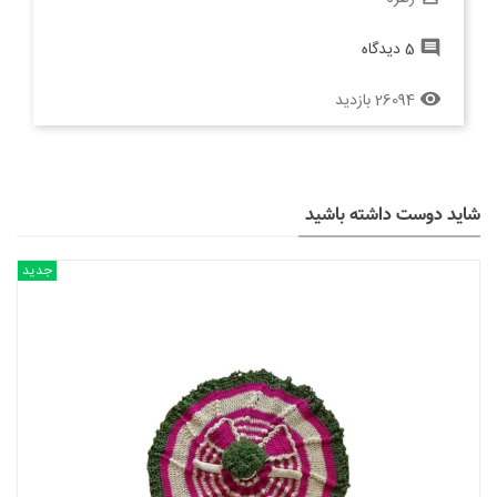
5 دیدگاه
comment
26094 بازدید
remove_red_eye
شاید دوست داشته باشید
جدید