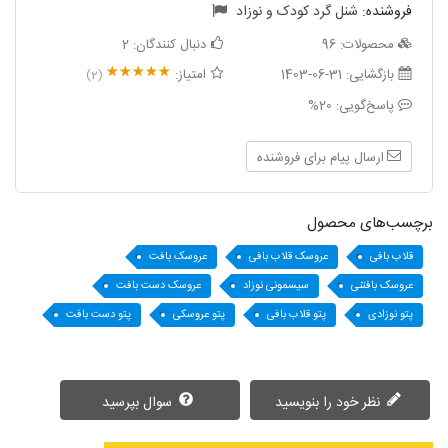
فروشنده:
شنل گرد کودک و نوزاد
محصولات:
96
دنبال کنندگان:
2
بازگشایی:
1403-06-31
امتیاز:
(2)
پاسخ‌گویی:
20%
ارسال پیام برای فروشنده
برچسب‌های محصول
قلاب بافی
عروسک قلاب بافی
عروسک بافت
عروسک بافتنی
سیسمونی نوزاد
عروسک دست بافت
پتو نوزادی
پتو قلاب بافی
پتو عروسکی
پتو دست بافت
نظر خود را بنویسید
سوال بپرسید