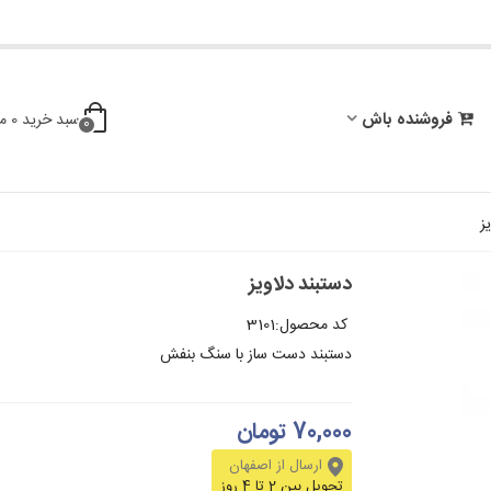
فروشنده باش
سبد خرید
0
م
0
ز
دستبند دلاویز
کد محصول:
3101
دستبند دست ساز با سنگ بنفش
70,000 تومان
ارسال از اصفهان
تحویل بین 2 تا 4 روز